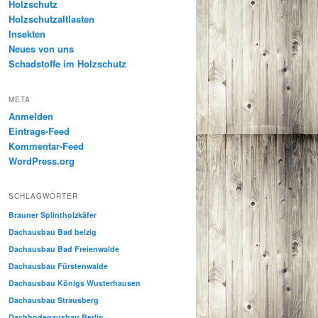
Holzschutz
Holzschutzaltlasten
Insekten
Neues von uns
Schadstoffe im Holzschutz
META
Anmelden
Eintrags-Feed
Kommentar-Feed
WordPress.org
SCHLAGWÖRTER
Brauner Splintholzkäfer
Dachausbau Bad belzig
Dachausbau Bad Freienwalde
Dachausbau Fürstenwalde
Dachausbau Königs Wusterhausen
Dachausbau Strausberg
Dachbodenausbau Berlin