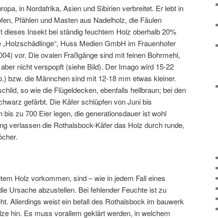
opa, in Nordafrika, Asien und Sibirien verbreitet. Er lebt in
pfen, Pfählen und Masten aus Nadelholz, die Fäulen
dieses Insekt bei ständig feuchtem Holz oberhalb 20%
e „Holzschädlinge“, Huss Medien GmbH im Frauenhofer
2004) vor. Die ovalen Fraßgänge sind mit feinen Bohrmehl,
 aber nicht verspopft (siehe Bild). Der Imago wird 15-22
.) bzw. die Männchen sind mit 12-18 mm etwas kleiner.
child, so wie die Flügeldecken, ebenfalls hellbraun; bei den
hwarz gefärbt. Die Käfer schlüpfen von Juni bis
bis zu 700 Eier legen, die generationsdauer ist wohl
ng verlassen die Rothalsbock-Käfer das Holz durch runde,
öcher.
etem Holz vorkommen, sind – wie in jedem Fall eines
die Ursache abzustellen. Bei fehlender Feuchte ist zu
eht. Allerdings weist ein befall des Rothalsbock im bauwerk
ilze hin. Es muss vorallem geklärt werden, in welchem