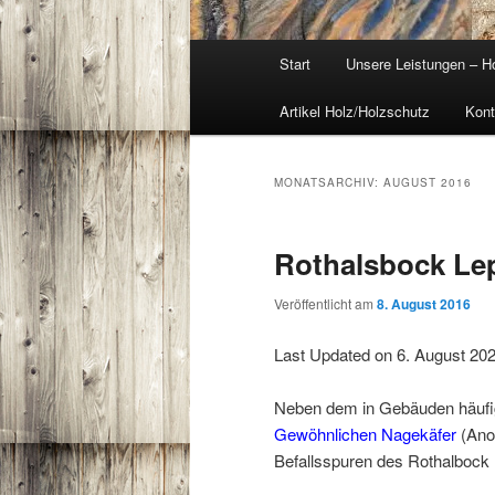
Hauptmenü
Start
Unsere Leistungen – H
Artikel Holz/Holzschutz
Kont
MONATSARCHIV:
AUGUST 2016
Rothalsbock Lep
Veröffentlicht am
8. August 2016
Last Updated on 6. August 20
Neben dem in Gebäuden häu
Gewöhnlichen Nagekäfer
(Anob
Befallsspuren des Rothalbock L