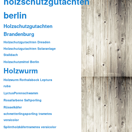
holzschutzgutachten
berlin
Holzschutzgutachten
Brandenburg
Holzschutzgutachten Dresden
Holzschutzgutachten Solaranlage
Stalldach
Holzschutzmittel Berlin
Holzwurm
Holzwurm Rothalsbock Leptura
ruba
Lyctus
Porenschwamm
Rosafarbene Saftporling
Rüsselkäfer
schmetterlingsporling trametes
versicolor
Splintholzkäfer
trametes versicolor