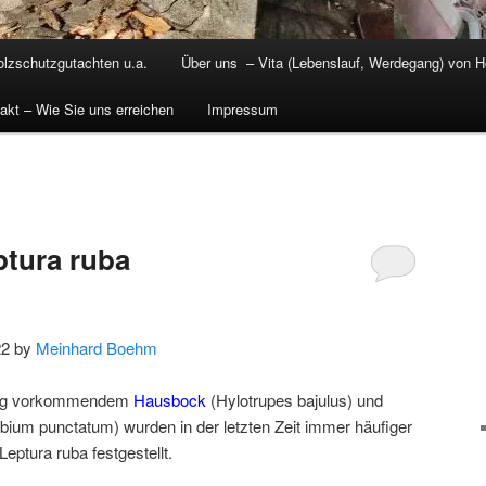
olzschutzgutachten u.a.
Über uns – Vita (Lebenslauf, Werdegang) von H
akt – Wie Sie uns erreichen
Impressum
tura ruba
22 by
Meinhard Boehm
fig vorkommendem
Hausbock
(Hylotrupes bajulus) und
ium punctatum) wurden in der letzten Zeit immer häufiger
eptura ruba festgestellt.