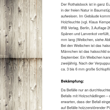
Der Rothalsbock ist in ganz Eur
in der freien Natur in Baumstü
aufweisen. Im Gebäude kommt 
Holzfeuchte (vgl. Klaus Kemp
IRB Verlag, Berlin, 3.Auflage 
Spänen und Larvenkot verfüllt,
mm lang (Weibchen, siehe Abb
Bei den Weibchen ist das halss
Männchen ist das halsschild sc
September. Ein Weibchen kann 
zweijährig. Nach der Verpuppu
ca. 3 bis 6 mm große Schlupfl
Bekämpfung:
Da Befälle nur an durchfeucht
Befalls mit Holzschädlingen – 
erwarten, dass der Befall eing
auf Befälle holzzerstörender P