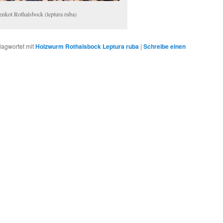
enkot Rothalsbock (leptura ruba)
lagwortet mit
Holzwurm Rothalsbock Leptura ruba
|
Schreibe einen