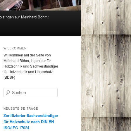
olzingenieur Meinhard Böhm:
WILLKOMMEN
Willkommen auf der Seite von
Meinhard Böhm, Ingenieur für
Holztechnik und Sachverständiger
für Holztechnik und Holzschutz
(BDSF)
S
u
c
h
NEUESTE BEITRÄGE
e
Zertifizierter Sachverständiger
n
für Holzschutz nach DIN EN
ISO/IEC 17024