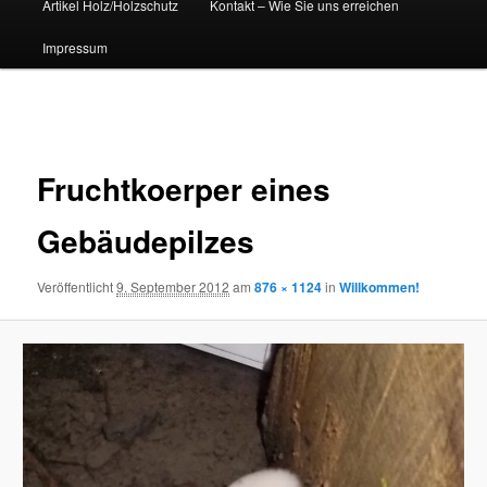
Artikel Holz/Holzschutz
Kontakt – Wie Sie uns erreichen
Impressum
Bilder-
Navigation
Fruchtkoerper eines
Gebäudepilzes
Veröffentlicht
9. September 2012
am
876 × 1124
in
Willkommen!