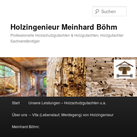
Zum
primären
Such
Inhalt
springen
Holzingenieur Meinhard Böhm
Professionelle Holzschutzgutachten & Holzgutachten, Holzgutachter
Sachverständiger
Hauptmenü
Start
Unsere Leistungen – Holzschutzgutachten u.a.
Über uns – Vita (Lebenslauf, Werdegang) von Holzingenieur
Meinhard Böhm: