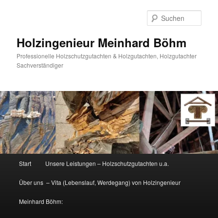
Zum
primären
Such
Inhalt
springen
Holzingenieur Meinhard Böhm
Professionelle Holzschutzgutachten & Holzgutachten, Holzgutachter
Sachverständiger
Hauptmenü
Start
Unsere Leistungen – Holzschutzgutachten u.a.
Über uns – Vita (Lebenslauf, Werdegang) von Holzingenieur
Meinhard Böhm: