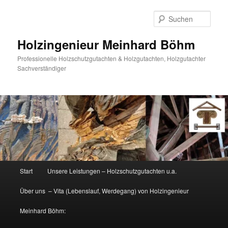
Zum
primären
Such
Inhalt
springen
Holzingenieur Meinhard Böhm
Professionelle Holzschutzgutachten & Holzgutachten, Holzgutachter
Sachverständiger
Hauptmenü
Start
Unsere Leistungen – Holzschutzgutachten u.a.
Über uns – Vita (Lebenslauf, Werdegang) von Holzingenieur
Meinhard Böhm: