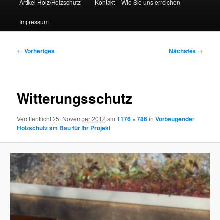
Artikel Holz/Holzschutz
Kontakt – Wie Sie uns erreichen
Impressum
Bilder-
← Vorheriges
Nächstes →
Navigation
Witterungsschutz
Veröffentlicht
25. November 2012
am
1176 × 786
in
Vorbeugender
Holzschutz am Bau für Ihr Projekt