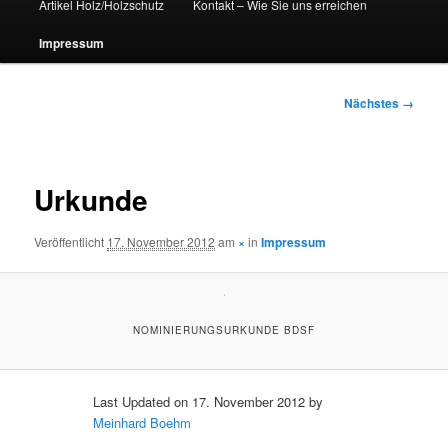
Artikel Holz/Holzschutz
Kontakt – Wie Sie uns erreichen
Impressum
Bilder-
Nächstes →
Navigation
Urkunde
Veröffentlicht
17. November 2012
am
×
in
Impressum
NOMINIERUNGSURKUNDE BDSF
Last Updated on 17. November 2012 by
Meinhard Boehm