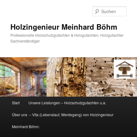
Zum
primären
Such
Inhalt
springen
Holzingenieur Meinhard Böhm
Professionelle Holzschutzgutachten & Holzgutachten, Holzgutachter
Sachverständiger
Hauptmenü
Start
Unsere Leistungen – Holzschutzgutachten u.a.
Über uns – Vita (Lebenslauf, Werdegang) von Holzingenieur
Meinhard Böhm: